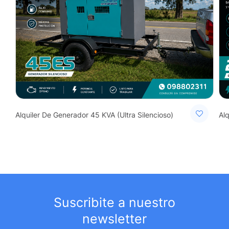
Alquiler De Generador 45 KVA (Ultra Silencioso)
Al
Suscribite a nuestro
newsletter